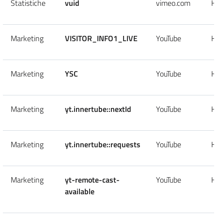
Statistiche
vuid
vimeo.com
H
Marketing
VISITOR_INFO1_LIVE
YouTube
H
Marketing
YSC
YouTube
H
Marketing
yt.innertube::nextId
YouTube
H
Marketing
yt.innertube::requests
YouTube
H
Marketing
yt-remote-cast-
YouTube
H
available