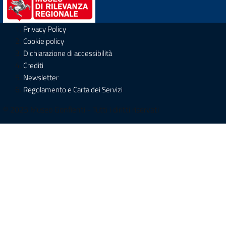
Sezione Link Utili
Privacy Policy
Cookie policy
Dichiarazione di accessibilità
Crediti
Newsletter
Regolamento e Carta dei Servizi
© 2023 Museo Gonfienti - Tutti i diritti riservati