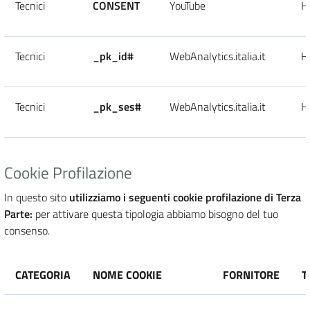
Tecnici
CONSENT
YouTube
H
Tecnici
_pk_id#
WebAnalytics.italia.it
H
Tecnici
_pk_ses#
WebAnalytics.italia.it
H
Cookie Profilazione
In questo sito
utilizziamo i seguenti cookie profilazione di Terza
Parte:
per attivare questa tipologia abbiamo bisogno del tuo
consenso.
CATEGORIA
NOME COOKIE
FORNITORE
T