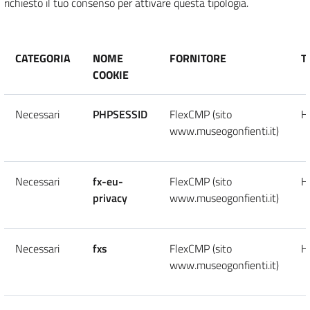
richiesto il tuo consenso per attivare questa tipologia.
CATEGORIA
NOME
FORNITORE
T
COOKIE
Necessari
PHPSESSID
FlexCMP (sito
H
www.museogonfienti.it)
Necessari
fx-eu-
FlexCMP (sito
H
privacy
www.museogonfienti.it)
Necessari
fxs
FlexCMP (sito
H
www.museogonfienti.it)