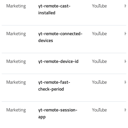
Marketing
yt-remote-cast-
YouTube
H
installed
Marketing
yt-remote-connected-
YouTube
H
devices
Marketing
yt-remote-device-id
YouTube
H
Marketing
yt-remote-fast-
YouTube
H
check-period
Marketing
yt-remote-session-
YouTube
H
app